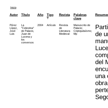
Inicio
Autor
Título
Año
Tipo
Revista
Palabras
Resume
clave
Pérez
La
2004
Artículo
Revista
Manuscrito de
Part
López,
"Celestina"
de
Palacio
;
José
de Palacio,
Literatura
Criptojudaísmo
;
de u
Luis
Juan de
Medieval
Mp
Lucena y
manu
los
conversos
Luce
comp
del 
encu
una 
obra
pert
Sego