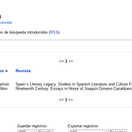
a
vanzada
ios de búsqueda introducidos (
RSS
):
<<
1
>>
po
Revista
pítulo
Spain´s Literary Legacy. Studies in Spanish Literature and Culture 
libro
Nineteenth Century. Essays in Honor of Joaquín Gimeno Casalduer
<<
1
>>
Guardar registros:
Exportar registros: