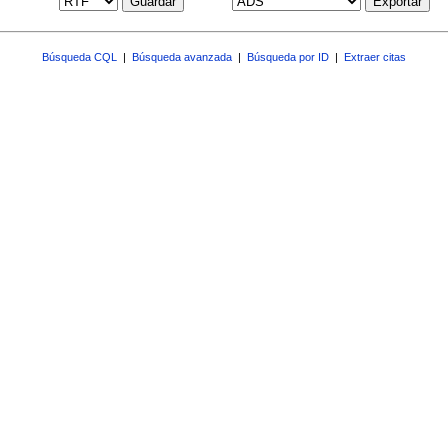
Guardar
Exportar
Búsqueda CQL
|
Búsqueda avanzada
|
Búsqueda por ID
|
Extraer citas