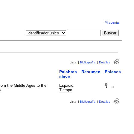
Mi cuenta
Lista
|
Bibliografía
|
Detalles
Palabras
Resumen
Enlaces
clave
From the Middle Ages to the
Espacio
;
o
Tiempo
Lista
|
Bibliografía
|
Detalles