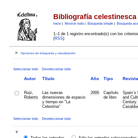
Bibliografía celestinesca
Inicio
|
Mostrar todo
|
Búsqueda simple
|
Búsqueda av
1–1 de 1 registro encontrado(s) con los criteri
(
RSS
):
Opciones de búsqueda y visualización
Seleccionar todo
Deseleccionar todo
Autor
Título
Año
Tipo
Revist
Ruiz,
Las nuevas
2005
Capítulo
Spain´s 
Roberto
dimensiones de espacio
de libro
and Cult
y tiempo en "La
Century.
Celestina"
Casaldu
Seleccionar todo
Deseleccionar todo
Todas las entradas
Sólo las entradas seleccionadas: