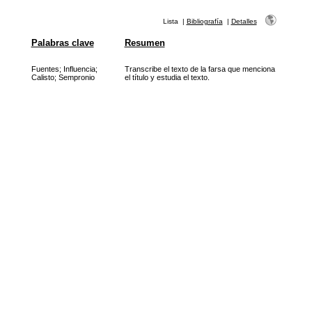
Lista
|
Bibliografía
|
Detalles
Palabras clave
Resumen
Fuentes
;
Influencia
;
Transcribe el texto de la farsa que menciona
Calisto
;
Sempronio
el título y estudia el texto.