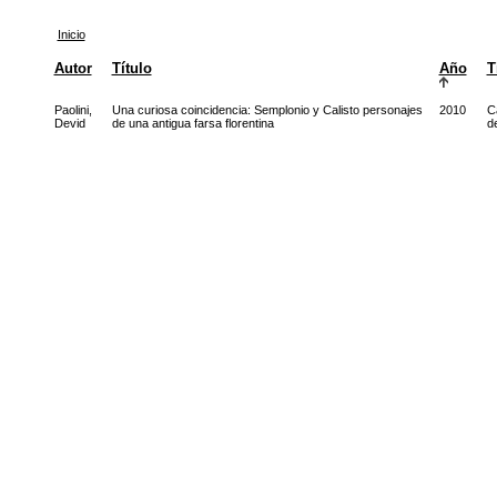
Inicio
Autor
Título
Año
T
Paolini,
Una curiosa coincidencia: Semplonio y Calisto personajes
2010
C
Devid
de una antigua farsa florentina
de