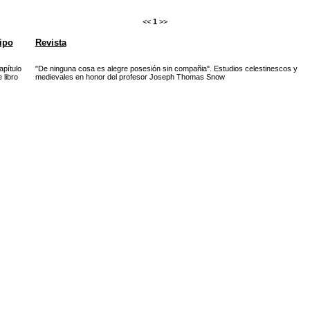
<<
1
>>
ipo
Revista
apítulo
"De ninguna cosa es alegre posesión sin compañia". Estudios celestinescos y
 libro
medievales en honor del profesor Joseph Thomas Snow