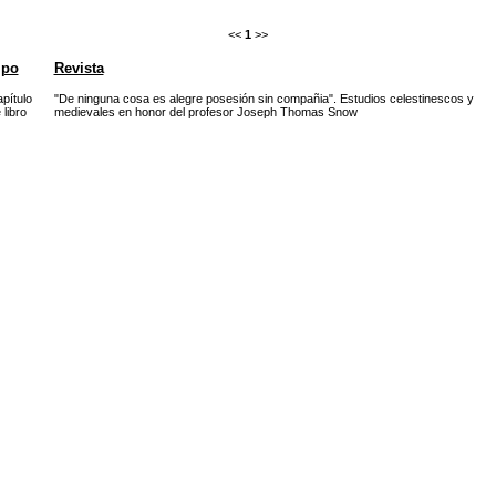
<<
1
>>
ipo
Revista
pítulo
"De ninguna cosa es alegre posesión sin compañia". Estudios celestinescos y
 libro
medievales en honor del profesor Joseph Thomas Snow