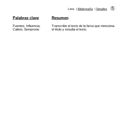
Lista
|
Bibliografía
|
Detalles
Palabras clave
Resumen
Fuentes
;
Influencia
;
Transcribe el texto de la farsa que menciona
Calisto
;
Sempronio
el título y estudia el texto.