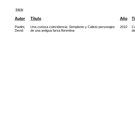
Inicio
Autor
Título
Año
T
Paolini,
Una curiosa coincidencia: Semplonio y Calisto personajes
2010
Ca
Devid
de una antigua farsa florentina
de