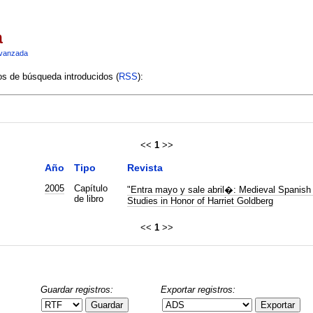
a
vanzada
ios de búsqueda introducidos (
RSS
):
<<
1
>>
Año
Tipo
Revista
2005
Capítulo
"Entra mayo y sale abril�: Medieval Spanish 
de libro
Studies in Honor of Harriet Goldberg
<<
1
>>
Guardar registros:
Exportar registros:
Guardar
Exportar