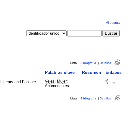
Mi cuenta
Lista
|
Bibliografía
|
Detalles
Palabras clave
Resumen
Enlaces
Vejez
;
Mujer
;
Literary and Folklore
Antecedentes
Lista
|
Bibliografía
|
Detalles