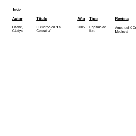
Inicio
Autor
Título
Año
Tipo
Revista
Lizabe,
El cuerpo en "La
2005
Capítulo de
Actes del X C
Gladys
Celestina"
libro
Medieval