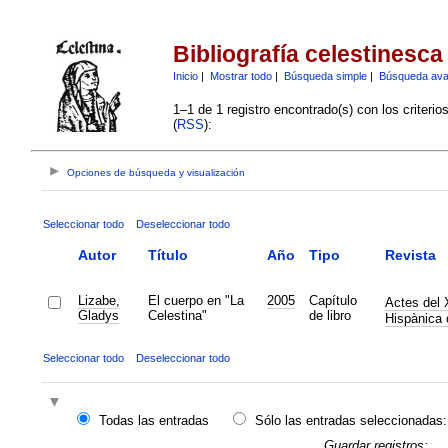
Bibliografía celestinesca
Inicio
|
Mostrar todo
|
Búsqueda simple
|
Búsqueda av
1–1 de 1 registro encontrado(s) con los criteri
(
RSS
):
Opciones de búsqueda y visualización
Seleccionar todo
Deseleccionar todo
Autor
Título
Año
Tipo
Revista
Lizabe,
El cuerpo en "La
2005
Capítulo
Actes del 
Gladys
Celestina"
de libro
Hispànica 
Seleccionar todo
Deseleccionar todo
Todas las entradas
Sólo las entradas seleccionadas:
Guardar registros: