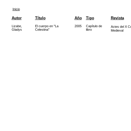
Inicio
Autor
Título
Año
Tipo
Revista
Lizabe,
El cuerpo en "La
2005
Capítulo de
Actes del X C
Gladys
Celestina"
libro
Medieval