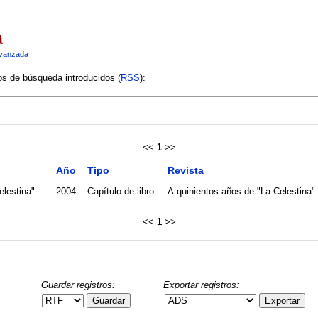
a
vanzada
ios de búsqueda introducidos (
RSS
):
<<
1
>>
Año
Tipo
Revista
elestina"
2004
Capítulo de libro
A quinientos años de "La Celestina"
<<
1
>>
Guardar registros:
Exportar registros:
Guardar
Exportar