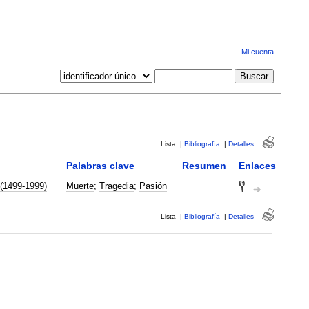
Mi cuenta
Lista
|
Bibliografía
|
Detalles
Palabras clave
Resumen
Enlaces
 (1499-1999)
Muerte
;
Tragedia
;
Pasión
Lista
|
Bibliografía
|
Detalles