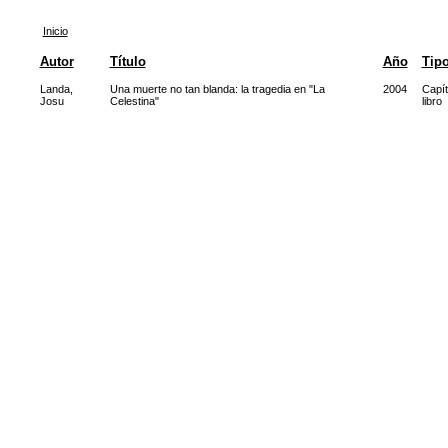
Inicio
Autor
Título
Año
Tip
Landa,
Una muerte no tan blanda: la tragedia en "La
2004
Capít
Josu
Celestina"
libro