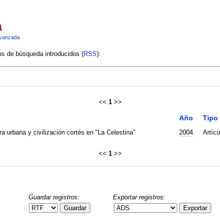
a
vanzada
ios de búsqueda introducidos (
RSS
):
<<
1
>>
Año
Tipo
a urbana y civilización cortés en "La Celestina"
2004
Artícu
<<
1
>>
Guardar registros:
Exportar registros:
Guardar
Exportar