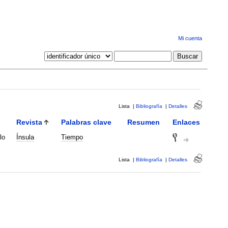
Mi cuenta
Lista
|
Bibliografía
|
Detalles
Revista
Palabras clave
Resumen
Enlaces
lo
Ínsula
Tiempo
Lista
|
Bibliografía
|
Detalles