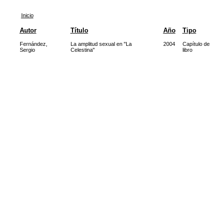
Inicio
Autor
Título
Año
Tipo
Fernández,
La amplitud sexual en "La
2004
Capítulo de
Sergio
Celestina"
libro