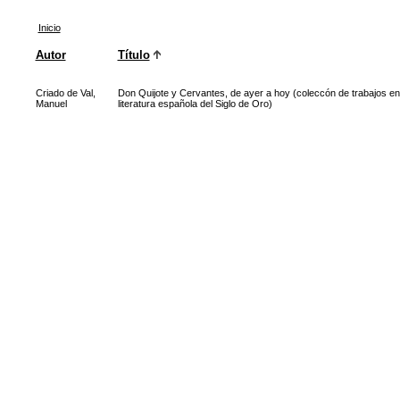
Inicio
Autor
Título
Criado de Val,
Don Quijote y Cervantes, de ayer a hoy (coleccón de trabajos en t
Manuel
literatura española del Siglo de Oro)