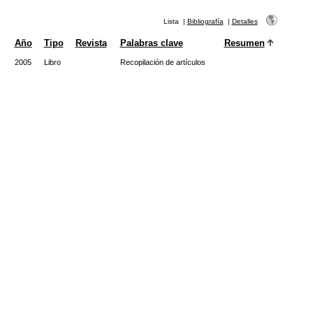
Lista
|
Bibliografía
|
Detalles
Año
Tipo
Revista
Palabras clave
Resumen
2005
Libro
Recopilación de artículos