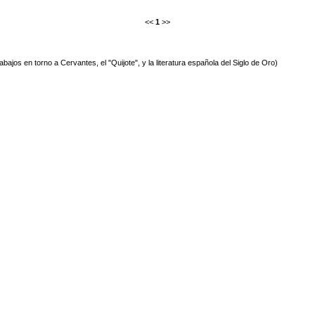
<<
1
>>
ajos en torno a Cervantes, el "Quijote", y la literatura española del Siglo de Oro)