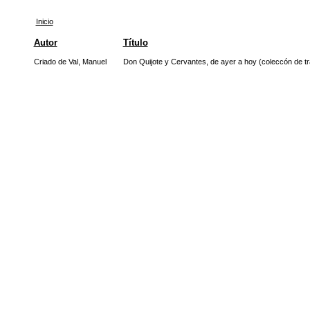
Inicio
Autor
Título
Criado de Val, Manuel
Don Quijote y Cervantes, de ayer a hoy (coleccón de trab