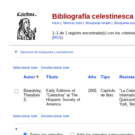
Bibliografía celestinesca
Inicio
|
Mostrar todo
|
Búsqueda simple
|
Búsqueda av
1–1 de 1 registro encontrado(s) con los criteri
(
RSS
):
Opciones de búsqueda y visualización
Seleccionar todo
Deseleccionar todo
Autor
Título
Año
Tipo
Revista
Beardsley,
Early Editions of
2005
Capítulo
"La Cele
Theodore
"Celestina" at The
de libro
Internat
S.
Hispanic Society of
Quincent
America
York, No
Seleccionar todo
Deseleccionar todo
Todas las entradas
Sólo las entradas seleccionadas: