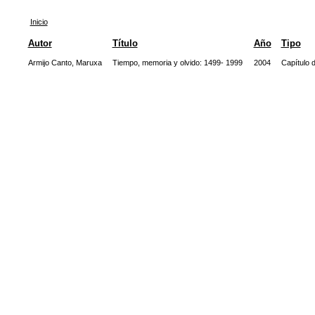
Inicio
Autor
Título
Año
Tipo
Armijo Canto, Maruxa
Tiempo, memoria y olvido: 1499- 1999
2004
Capítulo d