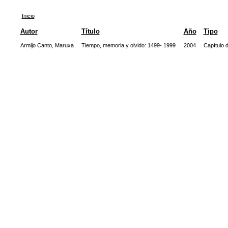
Inicio
Autor
Título
Año
Tipo
Armijo Canto, Maruxa
Tiempo, memoria y olvido: 1499- 1999
2004
Capítulo d