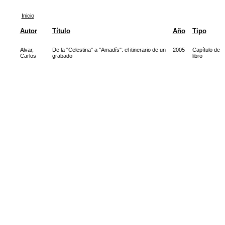
Inicio
Autor
Título
Año
Tipo
Alvar,
De la "Celestina" a "Amadís": el itinerario de un
2005
Capítulo de
Carlos
grabado
libro