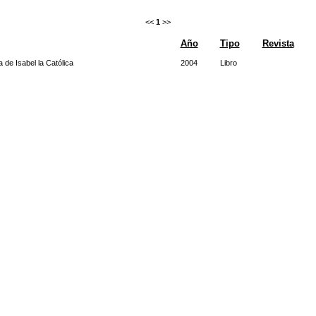
<<
1
>>
Año
Tipo
Revista
 de Isabel la Católica
2004
Libro