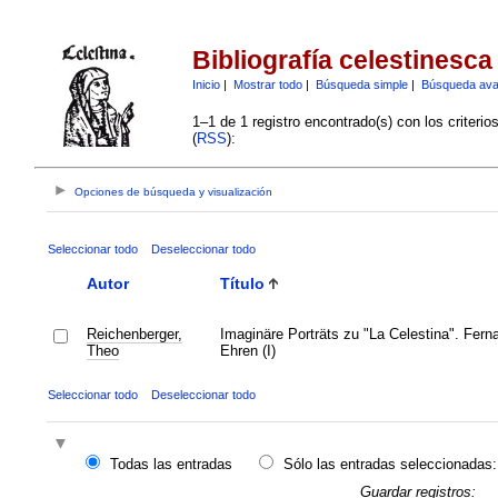
Bibliografía celestinesca
Inicio
|
Mostrar todo
|
Búsqueda simple
|
Búsqueda av
1–1 de 1 registro encontrado(s) con los criteri
(
RSS
):
Opciones de búsqueda y visualización
Seleccionar todo
Deseleccionar todo
Autor
Título
Reichenberger,
Imaginäre Porträts zu "La Celestina". Fer
Theo
Ehren (I)
Seleccionar todo
Deseleccionar todo
Todas las entradas
Sólo las entradas seleccionadas:
Guardar registros: