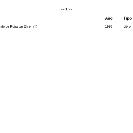
<<
1
>>
Año
Tipo
do de Rojas zu Ehren (II)
1998
Libro