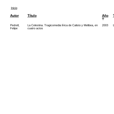
Inicio
Autor
Título
Año
Pedrell,
La Celestina. Tragicomedia lírica de Calisto y Melibea, en
2003
Felipe
cuatro actos