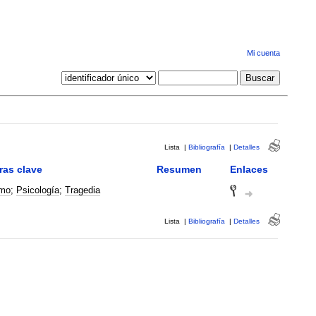
Mi cuenta
Lista
|
Bibliografía
|
Detalles
ras clave
Resumen
Enlaces
smo
;
Psicología
;
Tragedia
Lista
|
Bibliografía
|
Detalles