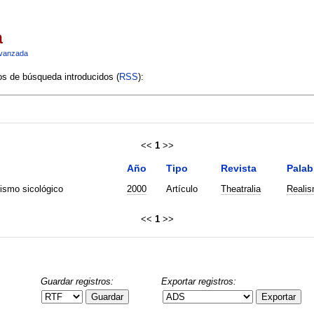
a
vanzada
ios de búsqueda introducidos (
RSS
):
<<
1
>>
Año
Tipo
Revista
Palab
ismo sicológico
2000
Artículo
Theatralia
Reali
<<
1
>>
Guardar registros:
Exportar registros:
Guardar
Exportar