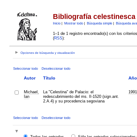
Bibliografía celestinesca
Inicio
|
Mostrar todo
|
Búsqueda simple
|
Búsqueda av
1–1 de 1 registro encontrado(s) con los criteri
(
RSS
):
Opciones de búsqueda y visualización
Seleccionar todo
Deseleccionar todo
Autor
Título
Año
Michael,
La "Celestina" de Palacio: el
1991
Ian
redescubrimiento del ms. II-1520 (sign.ant.
2.A.4) y su procedencia segoviana
Seleccionar todo
Deseleccionar todo
Todas las entradas
Sólo las entradas seleccionadas: