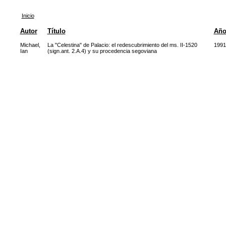
Inicio
Autor
Título
Añ
Michael,
La "Celestina" de Palacio: el redescubrimiento del ms. II-1520
1991
Ian
(sign.ant. 2.A.4) y su procedencia segoviana