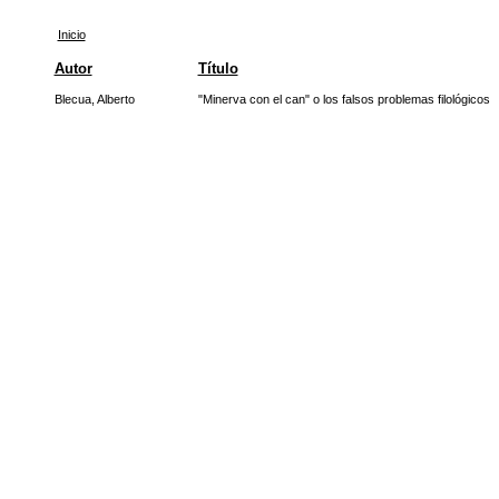
Inicio
Autor
Título
Blecua, Alberto
"Minerva con el can" o los falsos problemas filológicos