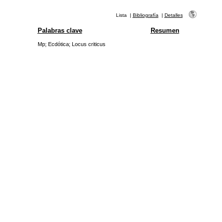
Lista
|
Bibliografía
|
Detalles
Palabras clave
Resumen
Mp
;
Ecdótica
;
Locus criticus