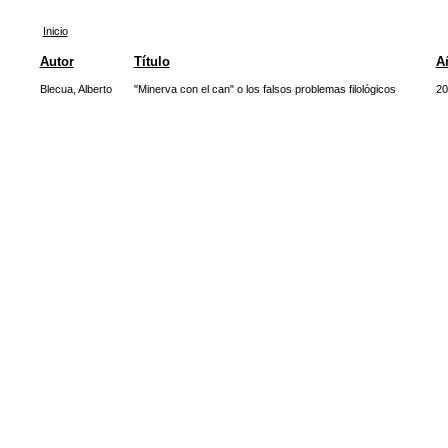
Inicio
Autor
Título
A
Blecua, Alberto
"Minerva con el can" o los falsos problemas filológicos
20