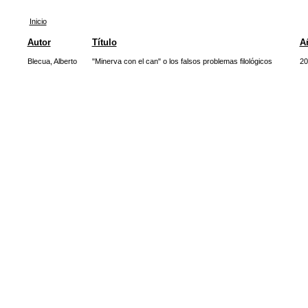
Inicio
Autor
Título
A
Blecua, Alberto
"Minerva con el can" o los falsos problemas filológicos
20