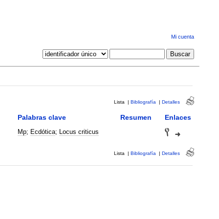
Mi cuenta
Lista
|
Bibliografía
|
Detalles
Palabras clave
Resumen
Enlaces
Mp
;
Ecdótica
;
Locus criticus
Lista
|
Bibliografía
|
Detalles