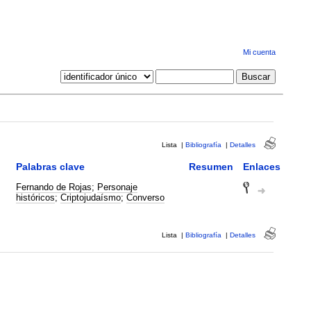
Mi cuenta
Lista
|
Bibliografía
|
Detalles
Palabras clave
Resumen
Enlaces
Fernando de Rojas
;
Personaje
históricos
;
Criptojudaísmo
;
Converso
Lista
|
Bibliografía
|
Detalles