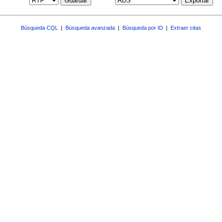
Guardar
Exportar
Búsqueda CQL
|
Búsqueda avanzada
|
Búsqueda por ID
|
Extraer citas