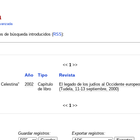
a
vanzada
ios de búsqueda introducidos (
RSS
):
<<
1
>>
Año
Tipo
Revista
 Celestina"
2002
Capítulo
El legado de los judíos al Occidente europeo
de libro
(Tudela, 11-13 septiembre, 2000)
<<
1
>>
Guardar registros:
Exportar registros: