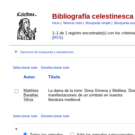
Bibliografía celestinesca
Inicio
|
Mostrar todo
|
Búsqueda simple
|
Búsqueda av
1–1 de 1 registro encontrado(s) con los criteri
(
RSS
):
Opciones de búsqueda y visualización
Seleccionar todo
Deseleccionar todo
Autor
Título
Matthies
La dama de la torre: Dona Ximena y Melibea. Do
Baraibar,
manifestaciones de un símbolo en nuestra
Silvia
literatura medieval
Seleccionar todo
Deseleccionar todo
Todas las entradas
Sólo las entradas seleccionadas: