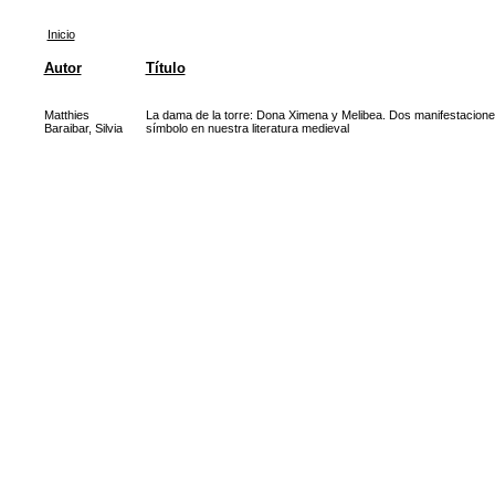
Inicio
Autor
Título
Matthies
La dama de la torre: Dona Ximena y Melibea. Dos manifestacione
Baraibar, Silvia
símbolo en nuestra literatura medieval