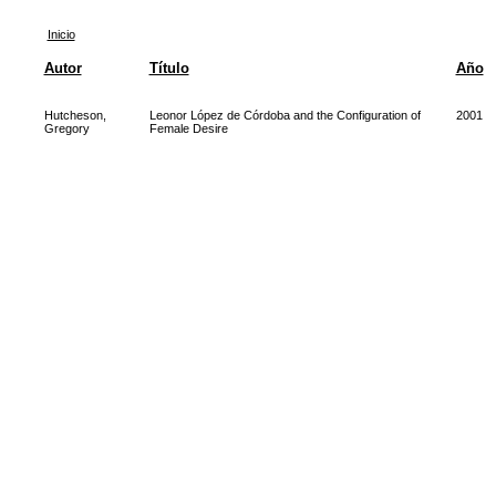
Inicio
Autor
Título
Año
Hutcheson,
Leonor López de Córdoba and the Configuration of
2001
Gregory
Female Desire