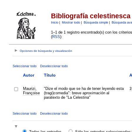
Bibliografía celestinesca
Inicio
|
Mostrar todo
|
Búsqueda simple
|
Búsqueda av
1–1 de 1 registro encontrado(s) con los criteri
(
RSS
):
Opciones de búsqueda y visualización
Seleccionar todo
Deseleccionar todo
Autor
Título
A
Maurizi,
"Dize el modo que se ha de tener leyendo esta
1
Françoise
(tragi)comedia": breve aproximación al
paratexto de "La Celestina"
Seleccionar todo
Deseleccionar todo
Todas las entradas
Sólo las entradas seleccionadas: