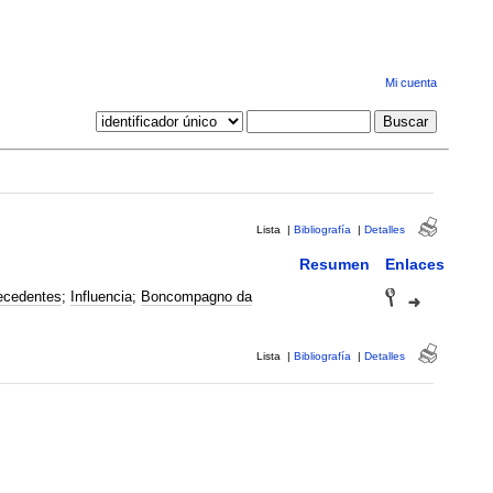
Mi cuenta
Lista
|
Bibliografía
|
Detalles
Resumen
Enlaces
ecedentes
;
Influencia
;
Boncompagno da
Lista
|
Bibliografía
|
Detalles