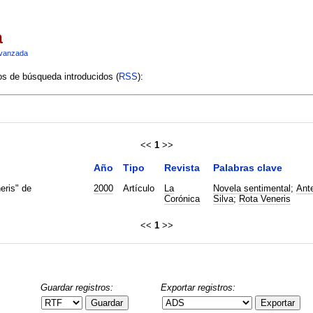
a
vanzada
ios de búsqueda introducidos (
RSS
):
<<
1
>>
Año
Tipo
Revista
Palabras clave
eris" de
2000
Artículo
La
Novela sentimental
;
Ant
Corónica
Silva
;
Rota Veneris
<<
1
>>
Guardar registros:
Exportar registros:
Guardar
Exportar