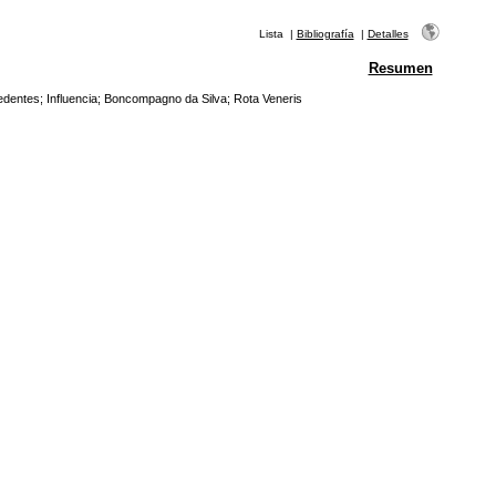
Lista
|
Bibliografía
|
Detalles
Resumen
edentes
;
Influencia
;
Boncompagno da Silva
;
Rota Veneris