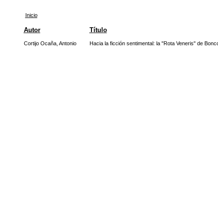
Inicio
Autor
Título
Cortijo Ocaña, Antonio
Hacia la ficción sentimental: la "Rota Veneris" de Bo