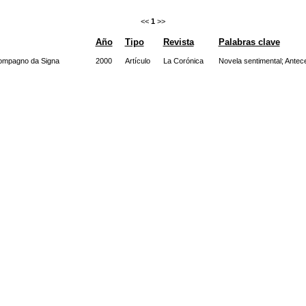
<<
1
>>
Año
Tipo
Revista
Palabras clave
ncompagno da Signa
2000
Artículo
La Corónica
Novela sentimental
;
Antec