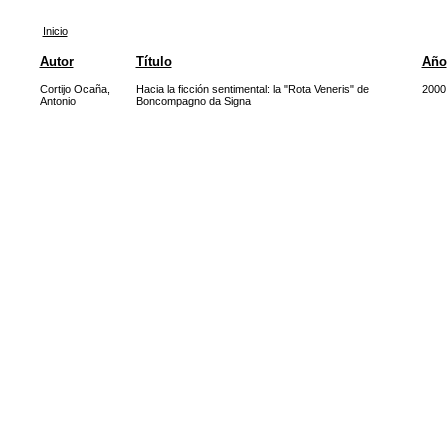
Inicio
Autor
Título
Año
Cortijo Ocaña,
Hacia la ficción sentimental: la "Rota Veneris" de
2000
Antonio
Boncompagno da Signa