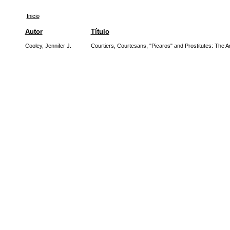
Inicio
Autor
Título
Cooley, Jennifer J.
Courtiers, Courtesans, "Picaros" and Prostitutes: The Art