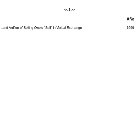
<<
1
>>
Año
 and Artifice of Selling One's "Self" in Verbal Exchange
1999