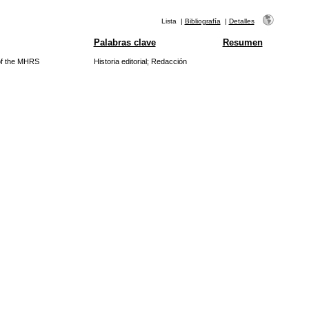
Lista
|
Bibliografía
|
Detalles
Palabras clave
Resumen
of the MHRS
Historia editorial
;
Redacción