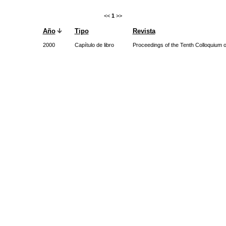
<<
1
>>
Año
Tipo
Revista
2000
Capítulo de libro
Proceedings of the Tenth Colloquium 