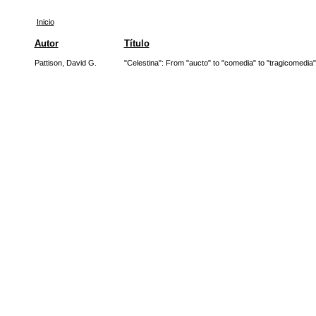
Inicio
Autor
Título
Pattison, David G.
"Celestina": From "aucto" to "comedia" to "tragicomedia"