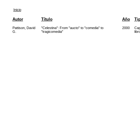
Inicio
Autor
Título
Año
Ti
Pattison, David
"Celestina": From "aucto" to "comedia" to
2000
Cap
G.
"tragicomedia"
libr