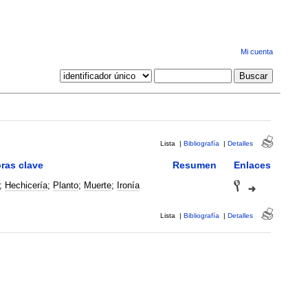
Mi cuenta
Lista
|
Bibliografía
|
Detalles
ras clave
Resumen
Enlaces
;
Hechicería
;
Planto
;
Muerte
;
Ironía
Lista
|
Bibliografía
|
Detalles