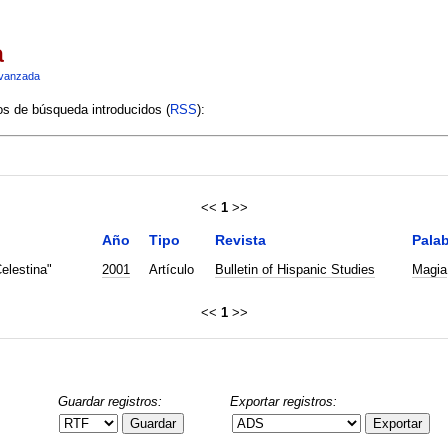
a
vanzada
ios de búsqueda introducidos (
RSS
):
<<
1
>>
Año
Tipo
Revista
Palab
elestina"
2001
Artículo
Bulletin of Hispanic Studies
Magia
<<
1
>>
Guardar registros:
Exportar registros:
Guardar
Exportar