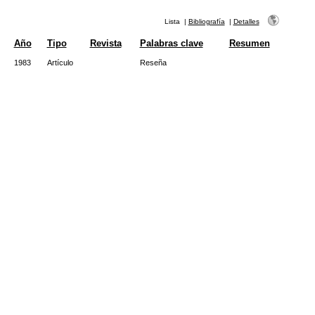
Lista
|
Bibliografía
|
Detalles
Año
Tipo
Revista
Palabras clave
Resumen
1983
Artículo
Reseña