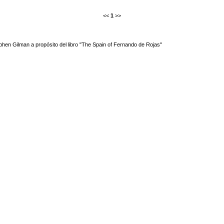
<<
1
>>
phen Gilman a propósito del libro "The Spain of Fernando de Rojas"