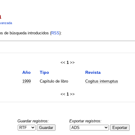
a
vanzada
ios de búsqueda introducidos (
RSS
):
<<
1
>>
Año
Tipo
Revista
1999
Capítulo de libro
Cogitus interruptus
<<
1
>>
Guardar registros:
Exportar registros:
Guardar
Exportar