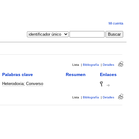
Mi cuenta
Lista
|
Bibliografía
|
Detalles
Palabras clave
Resumen
Enlaces
Heterodoxia
;
Converso
Lista
|
Bibliografía
|
Detalles