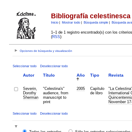
Bibliografía celestinesca
Inicio
|
Mostrar todo
|
Búsqueda simple
|
Búsqueda av
1–1 de 1 registro encontrado(s) con los criteri
(
RSS
):
Opciones de búsqueda y visualización
Seleccionar todo
Deseleccionar todo
Autor
Título
Año
Tipo
Revista
Severin,
"Celestina's"
2005
Capítulo
"La Celestina
Dorothy
audience, from
de libro
International
Sherman
manuscript to
Quincentennia
print
November 17-
Seleccionar todo
Deseleccionar todo
Todas las entradas
Sólo las entradas seleccionadas: