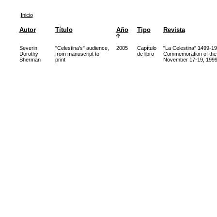
Inicio
Autor
Título
Año
Tipo
Revista
Severin,
"Celestina's" audience,
2005
Capítulo
"La Celestina" 1499-19
Dorothy
from manuscript to
de libro
Commemoration of the 
Sherman
print
November 17-19, 1999