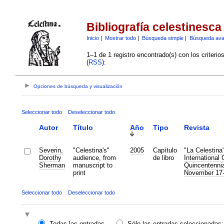
Bibliografía celestinesca
Inicio
|
Mostrar todo
|
Búsqueda simple
|
Búsqueda av
1–1 de 1 registro encontrado(s) con los criteri
(
RSS
):
Opciones de búsqueda y visualización
Seleccionar todo
Deseleccionar todo
Autor
Título
Año
Tipo
Revista
Severin,
"Celestina's"
2005
Capítulo
"La Celestina
Dorothy
audience, from
de libro
International
Sherman
manuscript to
Quincentennia
print
November 17-
Seleccionar todo
Deseleccionar todo
Todas las entradas
Sólo las entradas seleccionadas: