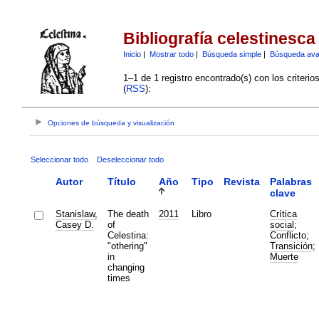
Bibliografía celestinesca
Inicio
|
Mostrar todo
|
Búsqueda simple
|
Búsqueda av
1–1 de 1 registro encontrado(s) con los criteri
(
RSS
):
Opciones de búsqueda y visualización
Seleccionar todo
Deseleccionar todo
Autor
Título
Año
Tipo
Revista
Palabras
clave
Stanislaw,
The death
2011
Libro
Crítica
Casey D.
of
social
;
Celestina:
Conflicto
;
"othering"
Transición
;
in
Muerte
changing
times