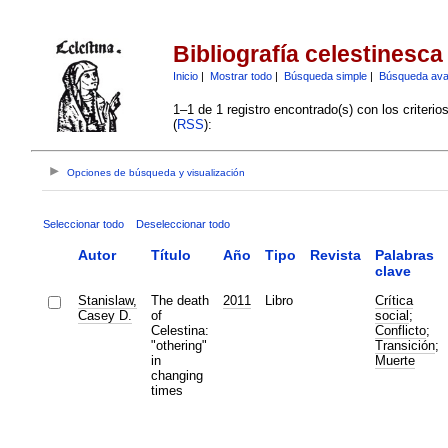
Bibliografía celestinesca
Inicio
|
Mostrar todo
|
Búsqueda simple
|
Búsqueda av
1–1 de 1 registro encontrado(s) con los criteri
(
RSS
):
Opciones de búsqueda y visualización
Seleccionar todo
Deseleccionar todo
Autor
Título
Año
Tipo
Revista
Palabras
clave
Stanislaw,
The death
2011
Libro
Crítica
Casey D.
of
social
;
Celestina:
Conflicto
;
"othering"
Transición
;
in
Muerte
changing
times