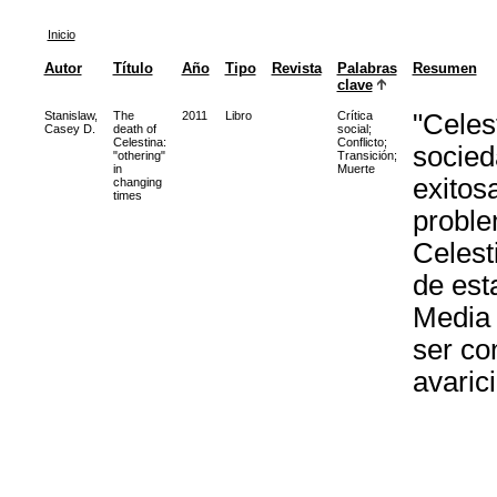
Inicio
Autor
Título
Año
Tipo
Revista
Palabras
Resumen
clave
Stanislaw,
The
2011
Libro
Crítica
"Celest
Casey D.
death of
social
;
Celestina:
Conflicto
;
socied
"othering"
Transición
;
in
Muerte
exitos
changing
times
problem
Celest
de est
Media 
ser co
avaric